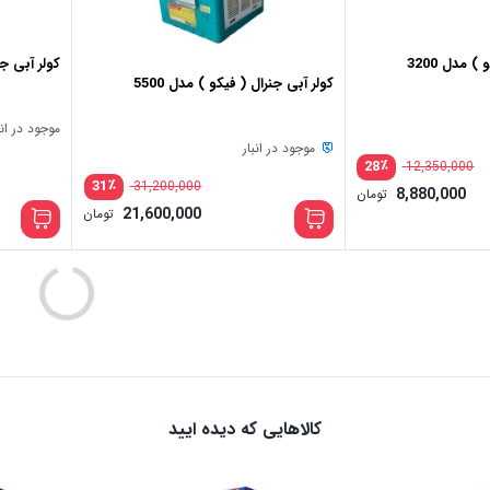
 مدل 3200
کولر آبی جنرال 
کولر آبی جنرال ( فیکو ) مدل 5500
موجود در انب
موجود در انبار
٪
28
12,350,000
٪
31
31,200,000
8,880,000
تومان
قیمت
21,600,000
تومان
اصلی:
قیمت
فعلی:
بود.
21,600,000 تومان.
کالاهایی که دیده ایید