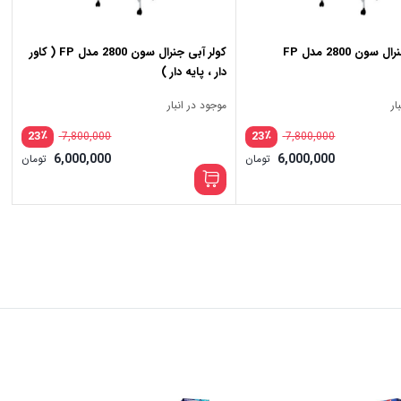
سون 2800 مدل FP
کولر آبی جنرال سون 2800 مدل FP ( کاور
دار ، پایه دار )
ار
موجود در انبار
٪
٪
23
23
7,800,000
7,800,000
6,000,000
6,000,000
تومان
تومان
31,200,000 تومان