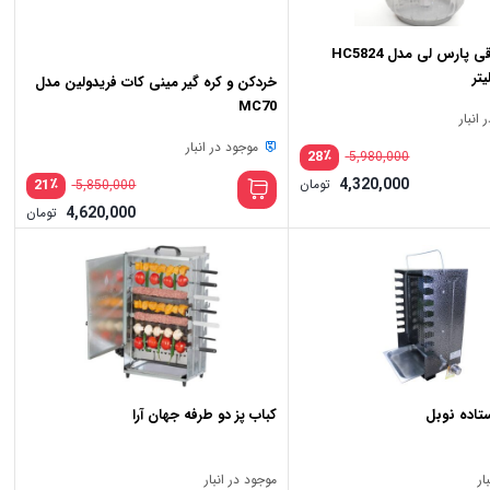
خرد کن برقی پارس لی مدل HC5824
خردکن و کره گیر مینی کات فریدولین مدل
MC70
انبار
موجود در انبار
٪
28
5,980,000
قیمت
٪
4,320,000
تومان
21
5,850,000
اصلی:
قیمت
قیم
5,460 تومان
5,980,000 تومان
4,620,000
تومان
فعلی:
اصلی
قیم
بود.
4,320,000 تومان.
فعلی
بود.
20,000
ستاده نوبل
کباب پز دو طرفه جهان آرا
ار
موجود در انبار