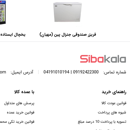
فریزر صندوقی جنرال پین (مهیان)
یخچال ایستاده 
با ظرفیت 440 لیتر
عرض 60 سانتی متر
|
شماره تماس:
09192422300 | 04191010194
آدرس ایمیل:
com
راهنمای خرید
با عمده کالا
قوانین عودت کالا
پرسش های متداول
شیوه های پرداخت
قوانین خرید عمده
تسویه با پرداخت 10 درصد مبلغ
قوانین خرید تکی محص