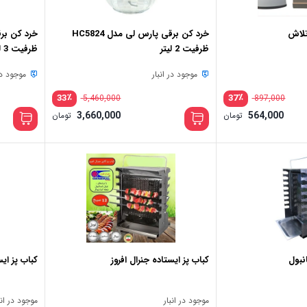
لاش
خرد کن برقی پارس لی مدل HC5824
ظرفیت 2 لیتر
ظرفیت 3 لیتر
موجود در انبار
موجود در 
٪
٪
33
37
5,460,000
897,000
قیمت
قیمت
3,660,000
564,000
تومان
تومان
اصلی:
اصلی:
قیمت
قیمت
897,000 تومان
,000
فعلی:
فعلی:
بود.
بود.
564,000 تومان.
3,660,000 تومان.
نبول
کباب پز ایستاده جنرال افروز
کباب پز ای
موجود در انبار
موجود در انب