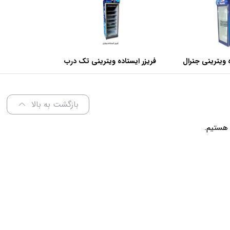
 ویترینی جنرال
فریزر ایستاده ویترینی تک درب
عرض 70 سانتی متر
بازگشت به بالا