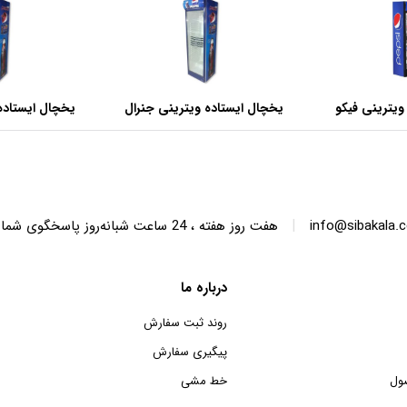
ویترینی فیکو
یخچال ایستاده ویترینی جنرال
یخچال ایستاده
عرض 60 سانتی متر
عرض 70 سانتی متر
|
info@sibakala.
هفت روز هفته ، 24 ساعت شبانه‌روز پاسخگوی شما هستیم.
درباره ما
روند ثبت سفارش
پیگیری سفارش
ول
خط مشی