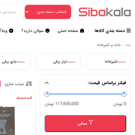
دسته بندی کالاها
صفحه اصلی
سوالی دارید؟
وبلا
/
خانه و آشپزخانه
خانه
آشپزخانه
ابزار برقی
جارو برقی
فیلتر براساس قیمت:
هود مخفی
یخچال و فریزر
مرتب سازی:
فروش ویژه
حداقل
حداكثر
0 تومان
117,600,000 تومان
قیمت
قيمت
صافی