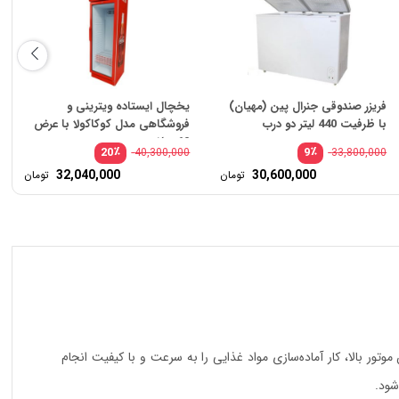
فریزر صندوقی جنرال پین (مهیان)
یخچال ایستاده ویترینی و
با ظرفیت 440 لیتر دو درب
فروشگاهی مدل کوکاکولا با عرض
60 سانتی متر
٪
٪
20
9
40,300,000
33,800,000
ت
قیم
32,040,000
30,600,000
تومان
تومان
ی:
اصلی
ت
قیم
1,430,000 تومان
:
فعلی
بود.
9 تومان.
40,000
ور بالا، کار آماده‌سازی مواد غذایی را به سرعت و با کیفیت انجام
شود.