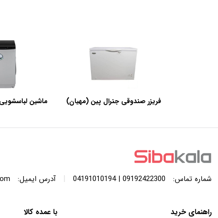
فریزر صندوقی جنرال پین (مهیان)
ماشین لباسشویی 
با ظرفیت 440 لیتر
SWF120A ظرفیت 12 کیلوگرم
|
شماره تماس:
09192422300 | 04191010194
آدرس ایمیل:
com
راهنمای خرید
با عمده کالا