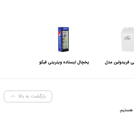
ی فریدولین مدل
یخچال ایستاده ویترینی فیکو
عرض 60 سانتی متر
بازگشت به بالا