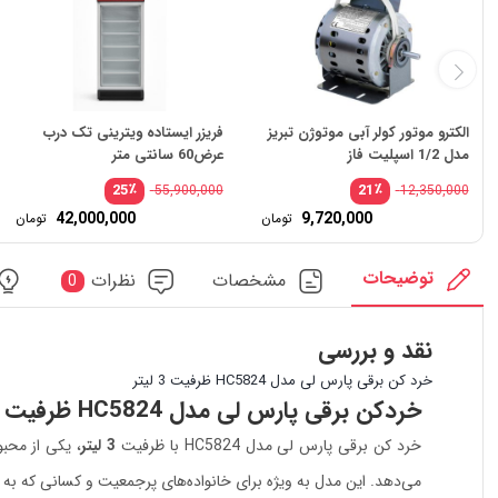
الکترو موتور کولر آبی موتوژن تبریز
فریزر ایستاده ویترینی تک درب
مدل 1/2 اسپلیت فاز
عرض60 سانتی متر
٪
٪
25
21
55,900,000
12,350,000
قیمت
قی
42,000,000
9,720,000
تومان
تومان
اصلی:
اص
قیمت
قی
12,350,000 تومان
فعلی:
فعل
بود.
بود
9,720,000 تومان.
,000
توضیحات
مشخصات
نظرات
0
نقد و بررسی
خرد کن برقی پارس لی مدل HC5824 ظرفیت 3 لیتر
خردکن برقی پارس لی مدل HC5824 ظرفیت 3 لیتر؛ انتخابی هوشمند برای آشپزخانه‌
خرد کن برقی پارس لی مدل HC5824 با ظرفیت
3 لیتر
، یکی از محبو
می‌دهد. این مدل به ویژه برای خانواده‌های پرجمعیت و کسانی که به 