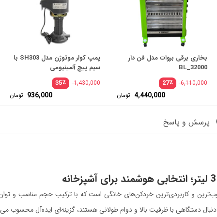
بخاری برقی بروات مدل فن دار
پمپ کولر موتوژن مدل SH303 با
BL_32000
سیم پیچ آلمینیومی
٪
٪
35
27
1,430,000
6,110,000
مت
قیم
936,000
4,440,000
تومان
تومان
لی:
اصل
مت
قیم
55,900,000 تومان
ی:
فعلی
.
بود.
42,000 تومان.
36,000
پرسش و پاسخ
ب‌ترین و کاربردی‌ترین خردکن‌های خانگی است که با ترکیب حجم مناسب و توان موت
دنبال دستگاهی با ظرفیت بالا و دوام طولانی هستند، گزینه‌ای ایده‌آل محسوب می‌