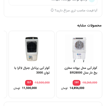
آیا قیمت مناسب تری سراغ دارید؟
محصولات مشابه
کولر آبی مدل بروات مخزن
کولر آبی پرتابل جنرال لاکرا با
کو
یخ دار مدل BR28000
توان 3000
جن
00
٪
13,500,000
٪
18,265,000
15
19
قیمت
14,856,000
تومان
11,500,000
تومان
اصلی:
قیمت
فعلی:
بود.
11,500,000 تو