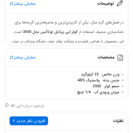
توضیحات
نمایش بیشتر
در فصل‌های گرم سال، یکی از کاربردی‌ترین و به‌صرفه‌ترین گزینه‌ها برای
خنک‌سازی محیط، استفاده از
کولر آبی پرتابل اوناکس مدل 3500
است.
این محصول با طراحی فشرده و عملکرد مؤثر خود، جایگاه ویژه‌ای در میان
کاربران خانگی و اداری پیدا کرده است. قابلیت حمل آسان، مصرف برق
مشخصات
نمایش بیشتر
پایین و بازده خنک‌کنندگی مناسب، تنها بخشی از دلایل محبوبیت این کولر
در بازار هستند.
وزن خالص
35 کیلوگرم
جنس بدنه
پلاستیک ABS
طراحی جمع‌وجور و قابل جابجایی
حجم کولر
3500
میزان ورودی آب
1/4 اینچ
این مدل از کولرهای پرتابل با ابعادی متناسب و طراحی کاربردی، به‌راحتی
در فضاهای کوچک مانند اتاق‌ خواب، آشپزخانه، دفتر کار یا حتی فروشگاه‌ها
بازخورد درباره این کالا
قابل استفاده است. چرخ‌های روان در زیر دستگاه، جابه‌جایی را بسیار
نظرات
افزودن نظر جدید +
آسان کرده‌اند و نیاز به نصب ثابت یا زیرساخت خاصی ندارند.
عملکرد خنک‌کننده کارآمد