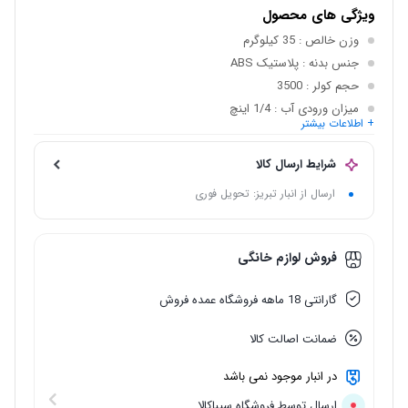
ویژگی های محصول
وزن خالص
: 35 کیلوگرم
جنس بدنه
: پلاستیک ABS
حجم کولر
: 3500
میزان ورودی آب
: 1/4 اینچ
+ اطلاعات بیشتر
میزان برق ورودی
: 220 ولت
اندازه دهانه خروجی باد
: 580mm * 560mm
شرایط ارسال کالا
ارسال از انبار تبریز: تحویل فوری
فروش لوازم خانگی
گارانتی 18 ماهه فروشگاه عمده فروش
ضمانت اصالت کالا
در انبار موجود نمی باشد
ارسال توسط فروشگاه سیباکالا