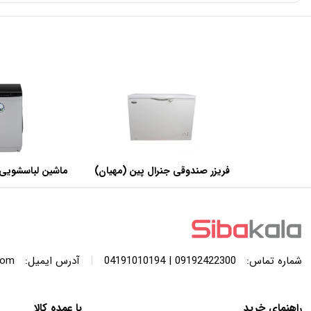
فریزر صندوقی جنرال پین (مهیان)
ماشین لباسشویی 
با ظرفیت 440 لیتر
SWF120A ظرفیت 12 کیلوگرم
|
شماره تماس:
09192422300 | 04191010194
آدرس ایمیل:
com
راهنمای خرید
با عمده کالا