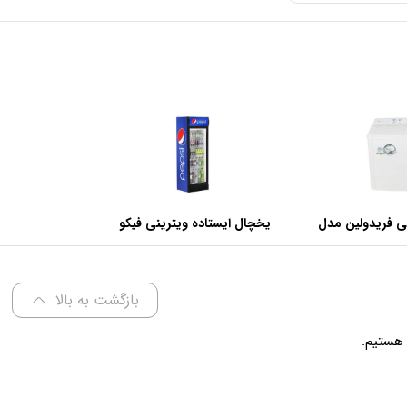
ی فریدولین مدل
یخچال ایستاده ویترینی فیکو
عرض 60 سانتی متر
بازگشت به بالا