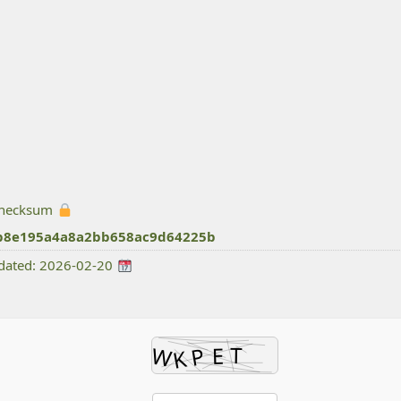
Hash checksum:
b8e195a4a8a2bb658ac9d64225b
Last updated: 2026-02-20