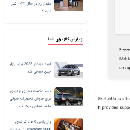
مقدار رم در سال ۲۰۲۲ نیاز
دارند؟
از پارس کالا برای شما
Proce
RAM:
N
فورد موندئو 2022 برای بازار
Disk s
چین معرفی شد
تسلا علامت تجاری جدیدی
SketchUp is intu
برای فروش تجهیزات صوتی
مانند هدفون ثبت کرد
It provides supp
وان‌پلاس ۱۰R با تراشه‌ی
Dimensity 9000 در سه ماه