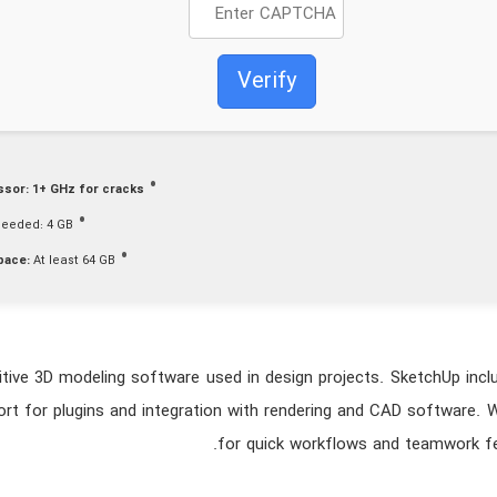
Verify
ssor:
1+ GHz for cracks
eeded: 4 GB
pace:
At least 64 GB
itive 3D modeling software used in design projects. SketchUp inclu
ort for plugins and integration with rendering and CAD software. 
for quick workflows and teamwork fea