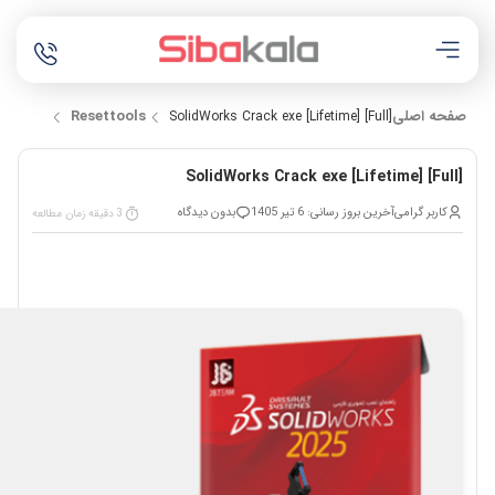
صفحه اصلی
Resettools
SolidWorks Crack exe [Lifetime] [Full]
SolidWorks Crack exe [Lifetime] [Full]
کاربر گرامی
آخرین بروز رسانی: 6 تیر 1405
بدون دیدگاه
3 دقیقه زمان مطالعه