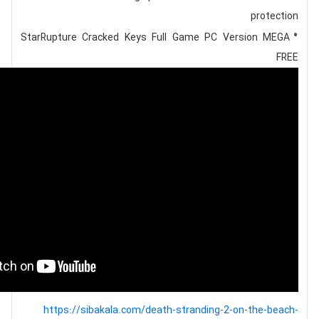
protection
StarRupture Cracked Keys Full Game PC Version MEGA
FREE
https://sibakala.com/death-stranding-2-on-the-beach-