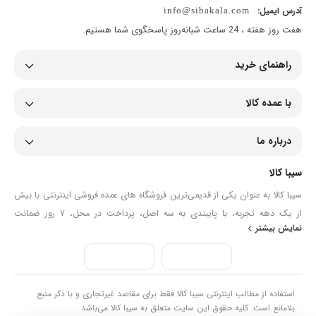
آدرس ایمیل:
info@sibakala.com
هفت روز هفته ، 24 ساعت شبانه‌روز پاسخگوی شما هستیم.
راهنمای خرید
با عمده کالا
درباره ما
سیبا کالا
سیبا کالا به عنوان یکی از قدیمی‌ترین فروشگاه های عمده فروشی اینترنتی با بیش
از یک دهه تجربه، با پایبندی به سه اصل، پرداخت در محل، ۷ روز ضمانت
نمایش بیشتر
بازگشت کالا و تضمین اصل‌بودن کالا موفق شده تا همگام با فروشگاه‌های معتبر
جهان، به بزرگ‌ترین فروشگاه اینترنتی ایران تبدیل شود. به محض ورود به سایت
سیبا کالا با دنیایی از کالا رو به رو می‌شوید! هر آنچه که نیاز دارید و به ذهن شما
خطور می‌کند در اینجا پیدا خواهید کرد.
استفاده از مطالب اینترنتی سیبا کالا فقط برای مقاصد غیرتجاری و با ذکر منبع
بلامانع است. کلیه حقوق این سایت متعلق به سیبا کالا می‌باشد