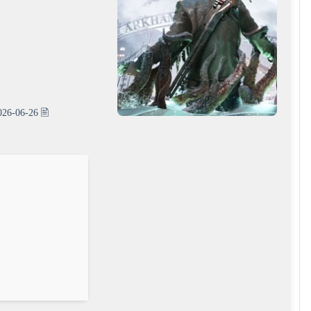
026-06-26
🖹 HASH-SUM: