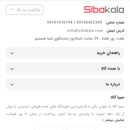
بازگشت به بالا
09192422300 | 04191010194
شماره تماس:
آدرس ایمیل:
info@sibakala.com
هفت روز هفته ، 24 ساعت شبانه‌روز پاسخگوی شما هستیم.
راهنمای خرید
با عمده کالا
درباره ما
سیبا کالا
سیبا کالا به عنوان یکی از قدیمی‌ترین فروشگاه های عمده فروشی اینترنتی با بیش
از یک دهه تجربه، با پایبندی به سه اصل، پرداخت در محل، ۷ روز ضمانت
نمایش بیشتر
بازگشت کالا و تضمین اصل‌بودن کالا موفق شده تا همگام با فروشگاه‌های معتبر
جهان، به بزرگ‌ترین فروشگاه اینترنتی ایران تبدیل شود. به محض ورود به سایت