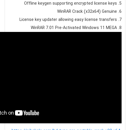
Offline keygen supporting encrypted license keys
WinRAR Crack (x32x64) Genuine
License key updater allowing easy license transfers
WinRAR 7.01 Pre-Activated Windows 11 MEGA