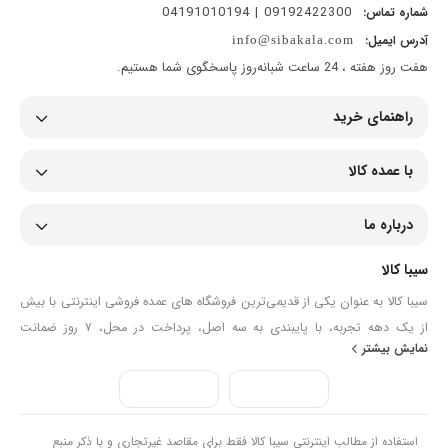
09192422300 | 04191010194
شماره تماس:
آدرس ایمیل:
info@sibakala.com
هفت روز هفته ، 24 ساعت شبانه‌روز پاسخگوی شما هستیم.
راهنمای خرید
با عمده کالا
درباره ما
سیبا کالا
سیبا کالا به عنوان یکی از قدیمی‌ترین فروشگاه های عمده فروشی اینترنتی با بیش
از یک دهه تجربه، با پایبندی به سه اصل، پرداخت در محل، ۷ روز ضمانت
نمایش بیشتر
بازگشت کالا و تضمین اصل‌بودن کالا موفق شده تا همگام با فروشگاه‌های معتبر
جهان، به بزرگ‌ترین فروشگاه اینترنتی ایران تبدیل شود. به محض ورود به سایت
سیبا کالا با دنیایی از کالا رو به رو می‌شوید! هر آنچه که نیاز دارید و به ذهن شما
خطور می‌کند در اینجا پیدا خواهید کرد.
استفاده از مطالب اینترنتی سیبا کالا فقط برای مقاصد غیرتجاری و با ذکر منبع