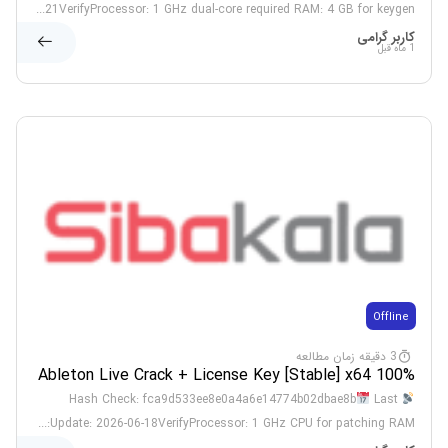
21VerifyProcessor: 1 GHz dual-core required RAM: 4 GB for keygen...
کاربر گرامی
1 ماه قبل
Offline
3 دقیقه زمان مطالعه
Ableton Live Crack + License Key [Stable] x64 100%
Worked
Last
Hash Check: fca9d533ee8e0a4a6e14774b02dbae8b
Update: 2026-06-18VerifyProcessor: 1 GHz CPU for patching RAM:...