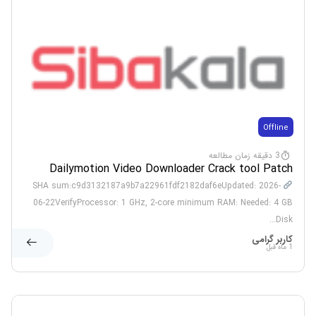
Offline
3 دقیقه زمان مطالعه
Dailymotion Video Downloader Crack tool Patch
x86x64 Patch Instant
SHA sum:c9d3132187a9b7a22961fdf2182daf6eUpdated: 2026-
06-22VerifyProcessor: 1 GHz, 2-core minimum RAM: Needed: 4 GB
Disk...
کاربر گرامی
1 ماه قبل