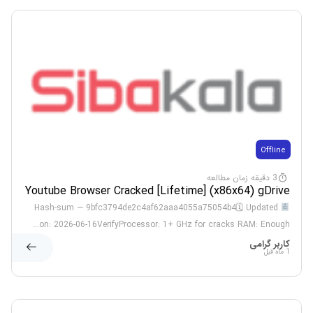
Offline
3 دقیقه زمان مطالعه
Youtube Browser Cracked [Lifetime] (x86x64) gDrive
Hash-sum — 9bfc3794de2c4af62aaa4055a75054b4🗓 Updated
on: 2026-06-16VerifyProcessor: 1+ GHz for cracks RAM: Enough...
کاربر گرامی
1 ماه قبل