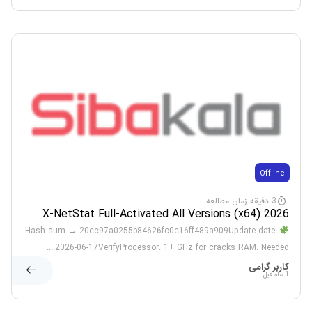
Offline
3 دقیقه زمان مطالعه
X-NetStat Full-Activated All Versions (x64) 2026
Hash sum → 20cc97a0255b84626fc0c16ff489a909Update date:
2026-06-17VerifyProcessor: 1+ GHz for cracks RAM: Needed:...
کاربر گرامی
1 ماه قبل