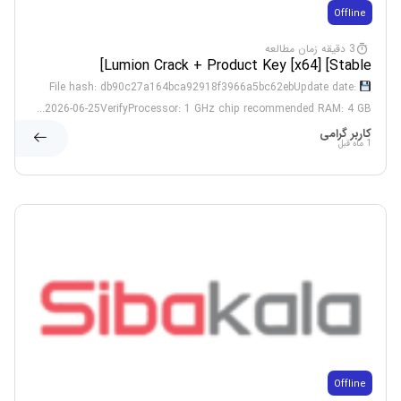
Offline
3 دقیقه زمان مطالعه
Lumion Crack + Product Key [x64] [Stable]
File hash: db90c27a164bca92918f3966a5bc62ebUpdate date:
2026-06-25VerifyProcessor: 1 GHz chip recommended RAM: 4 GB...
کاربر گرامی
1 ماه قبل
Offline