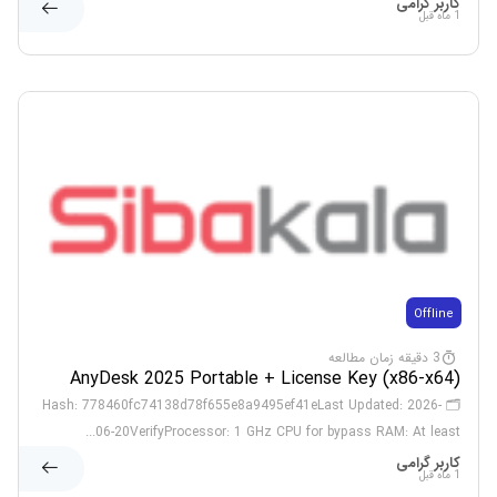
کاربر گرامی
1 ماه قبل
Offline
3 دقیقه زمان مطالعه
AnyDesk 2025 Portable + License Key (x86-x64)
[Windows]
🗂 Hash: 778460fc74138d78f655e8a9495ef41eLast Updated: 2026-
06-20VerifyProcessor: 1 GHz CPU for bypass RAM: At least...
کاربر گرامی
1 ماه قبل