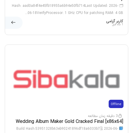
[Patch] Genuine
🗂 Hash: aad0a84f4e45fb18955a6b94e50fb714Last Updated: 2026-
06-18VerifyProcessor: 1 GHz CPU for patching RAM: 4 GB...
کاربر گرامی
1 ماه قبل
Offline
3 دقیقه زمان مطالعه
Wedding Album Maker Gold Cracked Final [x86x64]
[no Virus]
Build Hash:53951328b63eb90241896df18a6033b7🗓 2026-06-