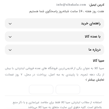
آدرس ایمیل:
info@sibakala.com
هفت روز هفته ، 24 ساعت شبانه‌روز پاسخگوی شما هستیم.
راهنمای خرید
با عمده کالا
درباره ما
سیبا کالا
سیبا کالا به عنوان یکی از قدیمی‌ترین فروشگاه های عمده فروشی اینترنتی با بیش
از یک دهه تجربه، با پایبندی به سه اصل، پرداخت در محل، ۷ روز ضمانت
نمایش بیشتر
بازگشت کالا و تضمین اصل‌بودن کالا موفق شده تا همگام با فروشگاه‌های معتبر
جهان، به بزرگ‌ترین فروشگاه اینترنتی ایران تبدیل شود. به محض ورود به سایت
سیبا کالا با دنیایی از کالا رو به رو می‌شوید! هر آنچه که نیاز دارید و به ذهن شما
خطور می‌کند در اینجا پیدا خواهید کرد.
استفاده از مطالب اینترنتی سیبا کالا فقط برای مقاصد غیرتجاری و با ذکر منبع
بلامانع است. کلیه حقوق این سایت متعلق به سیبا کالا می‌باشد