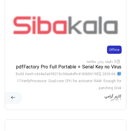
Offline
3 دقیقه زمان مطالعه
pdfFactory Pro Full Portable + Serial Key no Virus
x86-x64 Full
Build Hash:c6e4a3a698218c9dae6dfc4186b56198🗓 2026-06-
17VerifyProcessor: Dual-core CPU for activator RAM: Enough for
patching Disk...
کاربر گرامی
1 ماه قبل