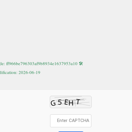
🛠 Hash code: ff966be796303af9b8934e1637953a10
ification: 2026-06-19