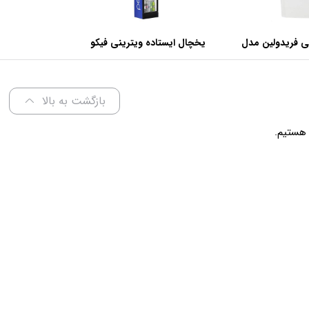
ی فریدولین مدل
یخچال ایستاده ویترینی فیکو
عرض 60 سانتی متر
بازگشت به بالا