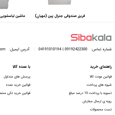
فریزر صندوقی جنرال پین (مهیان)
ماشین لباسشویی 
با ظرفیت 440 لیتر
SWF120A ظرفیت 12 کیلوگرم
|
شماره تماس:
09192422300 | 04191010194
آدرس ایمیل:
com
راهنمای خرید
با عمده کالا
قوانین عودت کالا
پرسش های متداول
شیوه های پرداخت
قوانین خرید عمده
تسویه با پرداخت 10 درصد مبلغ
قوانین خرید تکی محص
رویه ی ارسال سفارش
تست محصولات