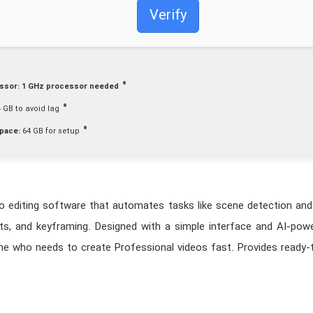
Verify
ssor:
1 GHz processor needed
 GB to avoid lag
space:
64 GB for setup
o editing software that automates tasks like scene detection and
s, and keyframing. Designed with a simple interface and AI-powere
e who needs to create Professional videos fast. Provides ready-to