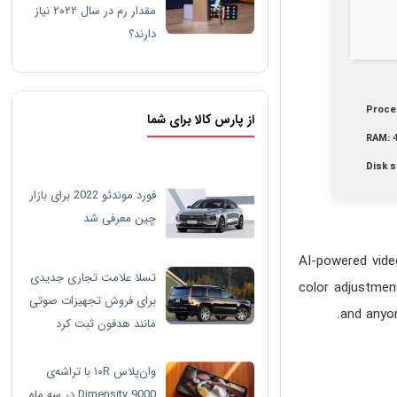
مقدار رم در سال ۲۰۲۲ نیاز
دارند؟
Proce
از پارس کالا برای شما
RAM:
4
Disk 
فورد موندئو 2022 برای بازار
چین معرفی شد
AI-powered vide
تسلا علامت تجاری جدیدی
color adjustment
برای فروش تجهیزات صوتی
and anyon
مانند هدفون ثبت کرد
وان‌پلاس ۱۰R با تراشه‌ی
Dimensity 9000 در سه ماه