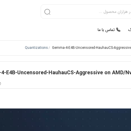
گ
تماس با ما
Quantizations
Gemma-4-E4B-Uncensored-HauhauCS-Aggressive
/
4-E4B-Uncensored-HauhauCS-Aggressive on AMD/Nvi