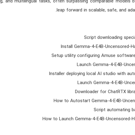
ng, and multilingual tasks, often surpassing comparable models b
leap forward in scalable, safe, and ada
Script downloading speci
Install Gemma-4-E4B-Uncensored-Ha
Setup utility configuring Amuse software
Launch Gemma-4-E4B-Uncens
Installer deploying local AI studio with a
Launch Gemma-4-E4B-Uncen
Downloader for ChatRTX librar
How to Autostart Gemma-4-E4B-Uncens
Script automating b
How to Launch Gemma-4-E4B-Uncensored-Ha