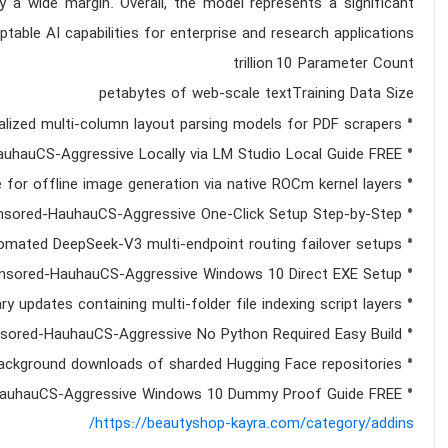
y a wide margin. Overall, the model represents a significant
ptable AI capabilities for enterprise and research applications.
10 trillion
Parameter Count
petabytes of web‑scale text
Training Data Size
alized multi-column layout parsing models for PDF scrapers
uhauCS-Aggressive Locally via LM Studio Local Guide FREE
 for offline image generation via native ROCm kernel layers
ored-HauhauCS-Aggressive One-Click Setup Step-by-Step
utomated DeepSeek-V3 multi-endpoint routing failover setups
sored-HauhauCS-Aggressive Windows 10 Direct EXE Setup
y updates containing multi-folder file indexing script layers
ored-HauhauCS-Aggressive No Python Required Easy Build
ackground downloads of sharded Hugging Face repositories
uhauCS-Aggressive Windows 10 Dummy Proof Guide FREE
https://beautyshop-kayra.com/category/addins/