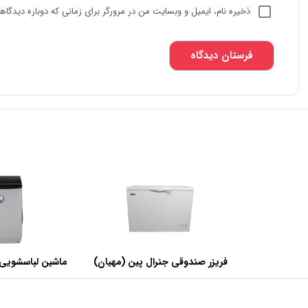
ذخیره نام، ایمیل و وبسایت من در مرورگر برای زمانی که دوباره دیدگا
فریزر صندوقی جنرال پین (مهیان)
ماشین لباسشویی 
با ظرفیت 440 لیتر
SWF120A ظرفیت 12 کیلوگرم