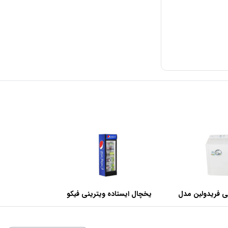
ی فریدولین مدل
یخچال ایستاده ویترینی فیکو
عرض 60 سانتی متر