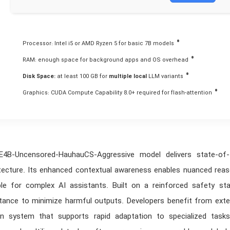
Processor:
Intel i5 or AMD Ryzen 5
for basic 7B models
RAM:
enough space for
background apps
and OS overhead
Disk Space:
at least 100 GB for
multiple local
LLM variants
Graphics:
CUDA Compute Capability 8.0+
required for flash-attention
4B-Uncensored-HauhauCS-Aggressive
model delivers state‑of
tecture. Its
enhanced contextual awareness
enables nuanced reaso
ble for complex AI assistants. Built on a
reinforced safety st
istance to minimize harmful outputs. Developers benefit from ext
in system that supports rapid adaptation to specialized ta