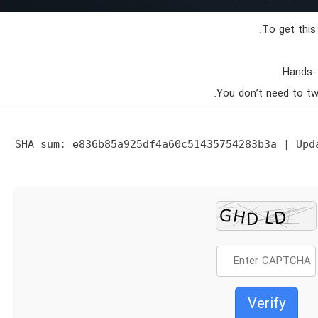
.
To get this
Hands-f
.
You don’t need to twe
e836b85a925df4a60c51435754283b3a
| Upd
Verify