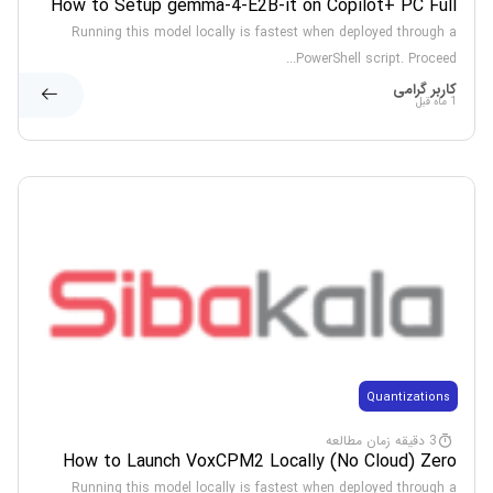
How to Setup gemma-4-E2B-it on Copilot+ PC Full
Method
Running this model locally is fastest when deployed through a
PowerShell script. Proceed...
کاربر گرامی
1 ماه قبل
Quantizations
3 دقیقه زمان مطالعه
How to Launch VoxCPM2 Locally (No Cloud) Zero
Config
Running this model locally is fastest when deployed through a