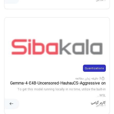
1 ماه قبل
Quantizations
3 دقیقه زمان مطالعه
Gemma-4-E4B-Uncensored-HauhauCS-Aggressive on
AMD/Nvidia GPU Uncensored Edition Dummy Proof
To get this model running locally in no time, utilize the built-in
Guide
WSL...
کاربر گرامی
1 ماه قبل