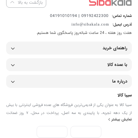
بازگشت به بالا
09192422300 | 04191010194
شماره تماس:
آدرس ایمیل:
info@sibakala.com
هفت روز هفته ، 24 ساعت شبانه‌روز پاسخگوی شما هستیم.
راهنمای خرید
با عمده کالا
درباره ما
سیبا کالا
سیبا کالا به عنوان یکی از قدیمی‌ترین فروشگاه های عمده فروشی اینترنتی با بیش
از یک دهه تجربه، با پایبندی به سه اصل، پرداخت در محل، ۷ روز ضمانت
نمایش بیشتر
بازگشت کالا و تضمین اصل‌بودن کالا موفق شده تا همگام با فروشگاه‌های معتبر
جهان، به بزرگ‌ترین فروشگاه اینترنتی ایران تبدیل شود. به محض ورود به سایت
سیبا کالا با دنیایی از کالا رو به رو می‌شوید! هر آنچه که نیاز دارید و به ذهن شما