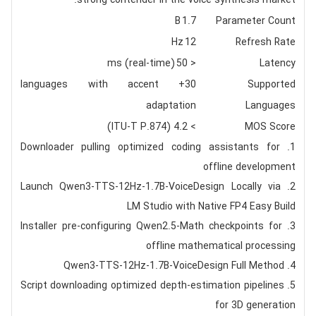
strong contender in the voice synthesis market.
1.7 B
Parameter Count
12 Hz
Refresh Rate
< 50 ms (real‑time)
Latency
30+ languages with accent
Supported
adaptation
Languages
> 4.2 (ITU‑T P.874)
MOS Score
Downloader pulling optimized coding assistants for
offline development
Launch Qwen3-TTS-12Hz-1.7B-VoiceDesign Locally via
LM Studio with Native FP4 Easy Build
Installer pre-configuring Qwen2.5-Math checkpoints for
offline mathematical processing
Qwen3-TTS-12Hz-1.7B-VoiceDesign Full Method
Script downloading optimized depth-estimation pipelines
for 3D generation