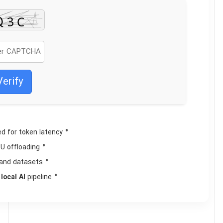
Verify
 for token latency
U offloading
and datasets
local AI
pipeline