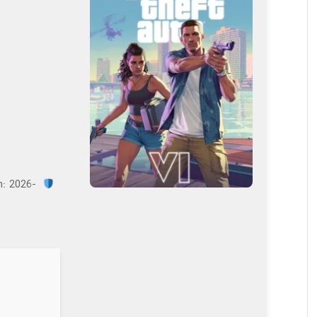
: 2026-
Checksum: f29e7c76a59747d941e1424ba6323aac —