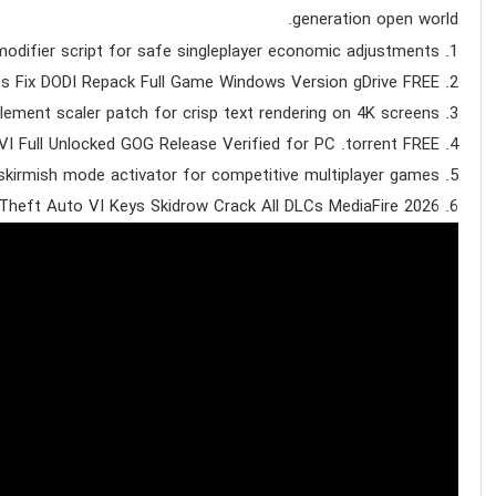
generation open world.
odifier script for safe singleplayer economic adjustments
s Fix DODI Repack Full Game Windows Version gDrive FREE
lement scaler patch for crisp text rendering on 4K screens
I Full Unlocked GOG Release Verified for PC .torrent FREE
 skirmish mode activator for competitive multiplayer games
Theft Auto VI Keys Skidrow Crack All DLCs MediaFire 2026