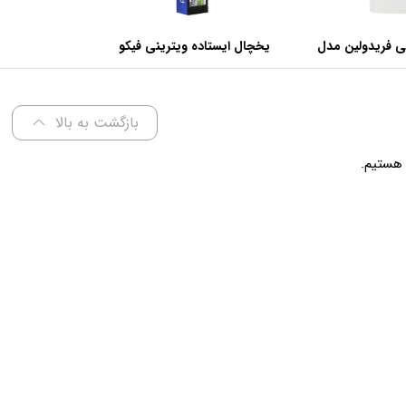
ی فریدولین مدل
یخچال ایستاده ویترینی فیکو
عرض 60 سانتی متر
بازگشت به بالا