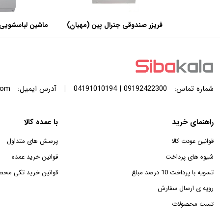
فریزر صندوقی جنرال پین (مهیان)
ماشین لباسشویی 
با ظرفیت 440 لیتر
SWF120A ظرفیت 12 کیلوگرم
|
شماره تماس:
09192422300 | 04191010194
آدرس ایمیل:
com
راهنمای خرید
با عمده کالا
قوانین عودت کالا
پرسش های متداول
شیوه های پرداخت
قوانین خرید عمده
تسویه با پرداخت 10 درصد مبلغ
قوانین خرید تکی محص
رویه ی ارسال سفارش
تست محصولات