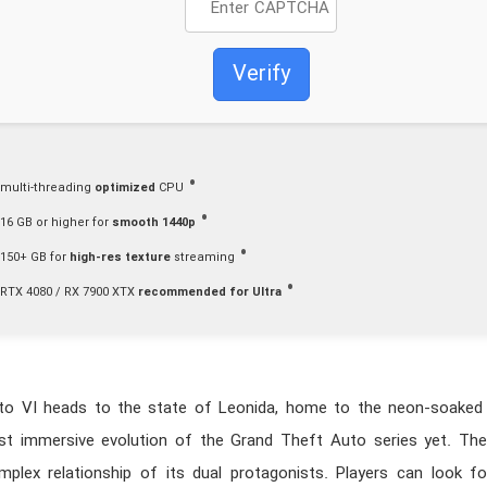
Verify
multi-threading
optimized
CPU
16 GB or higher for
smooth 1440p
150+ GB for
high-res texture
streaming
RTX 4080 / RX 7900 XTX
recommended for Ultra
o VI heads to the state of Leonida, home to the neon-soaked s
t immersive evolution of the Grand Theft Auto series yet. The 
mplex relationship of its dual protagonists. Players can look fo