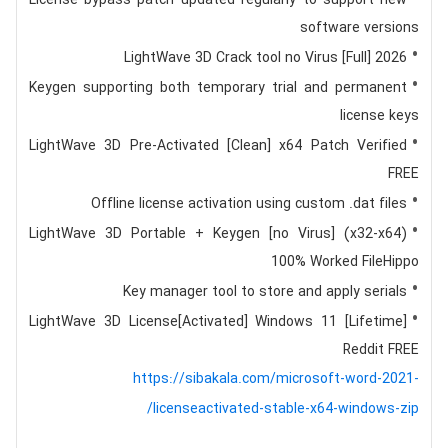
License bypass patch updated regularly to support new
software versions
LightWave 3D Crack tool no Virus [Full] 2026
Keygen supporting both temporary trial and permanent
license keys
LightWave 3D Pre-Activated [Clean] x64 Patch Verified
FREE
Offline license activation using custom .dat files
LightWave 3D Portable + Keygen [no Virus] (x32-x64)
100% Worked FileHippo
Key manager tool to store and apply serials
LightWave 3D License[Activated] Windows 11 [Lifetime]
Reddit FREE
https://sibakala.com/microsoft-word-2021-
licenseactivated-stable-x64-windows-zip/