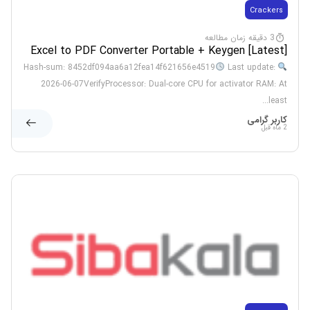
Crackers
3 دقیقه زمان مطالعه
Excel to PDF Converter Portable + Keygen [Latest]
x86-x64 [Latest] 2026
Last update:
Hash-sum: 8452df094aa6a12fea14f621656e4519
2026-06-07VerifyProcessor: Dual-core CPU for activator RAM: At
least...
کاربر گرامی
2 ماه قبل