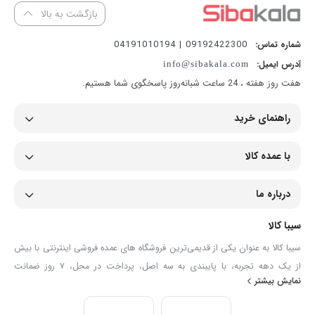
بازگشت به بالا
09192422300 | 04191010194
شماره تماس:
آدرس ایمیل:
info@sibakala.com
هفت روز هفته ، 24 ساعت شبانه‌روز پاسخگوی شما هستیم.
راهنمای خرید
با عمده کالا
درباره ما
سیبا کالا
سیبا کالا به عنوان یکی از قدیمی‌ترین فروشگاه های عمده فروشی اینترنتی با بیش
از یک دهه تجربه، با پایبندی به سه اصل، پرداخت در محل، ۷ روز ضمانت
نمایش بیشتر
بازگشت کالا و تضمین اصل‌بودن کالا موفق شده تا همگام با فروشگاه‌های معتبر
جهان، به بزرگ‌ترین فروشگاه اینترنتی ایران تبدیل شود. به محض ورود به سایت