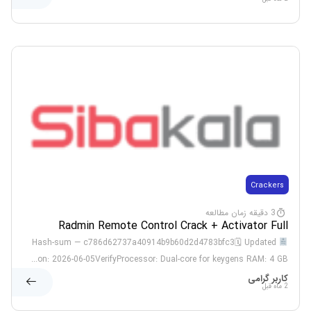
Crackers
3 دقیقه زمان مطالعه
Radmin Remote Control Crack + Activator Full
[Clean]
Hash-sum — c786d62737a40914b9b60d2d4783bfc3🗓 Updated
on: 2026-06-05VerifyProcessor: Dual-core for keygens RAM: 4 GB...
کاربر گرامی
2 ماه قبل