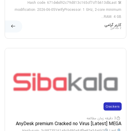
[Windows] gDrive
🛠 Hash code: 671debd92c79d813c165cf7cf1b613dbLast
modification: 2026-06-05VerifyProcessor: 1 GHz, 2-core minimum
RAM: 4 GB...
کاربر گرامی
2 ماه قبل
Crackers
3 دقیقه زمان مطالعه
AnyDesk premium Cracked no Virus [Latest] MEGA
Last
Hash-sum: 3c98735161a9cb490a84fbe92e34a6b2