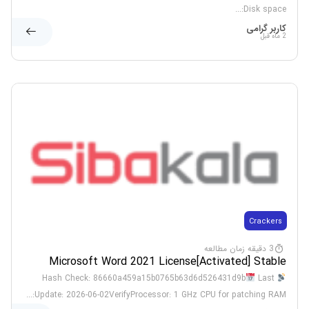
Disk space:...
کاربر گرامی
2 ماه قبل
Crackers
3 دقیقه زمان مطالعه
Microsoft Word 2021 License[Activated] Stable
(x64) [Windows] .zip
Last
Hash Check: 86660a459a15b0765b63d6d526431d9b
Update: 2026-06-02VerifyProcessor: 1 GHz CPU for patching RAM:...