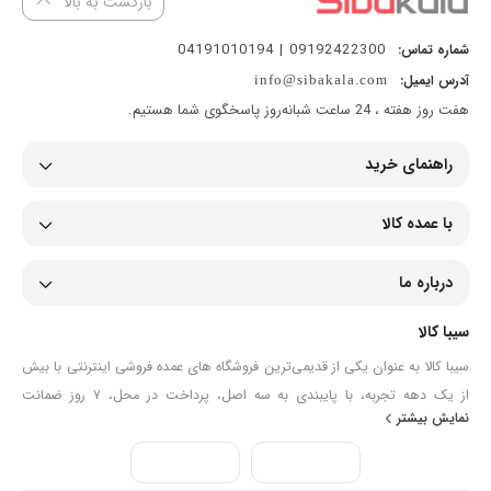
بازگشت به بالا
09192422300 | 04191010194
شماره تماس:
آدرس ایمیل:
info@sibakala.com
هفت روز هفته ، 24 ساعت شبانه‌روز پاسخگوی شما هستیم.
راهنمای خرید
با عمده کالا
درباره ما
سیبا کالا
سیبا کالا به عنوان یکی از قدیمی‌ترین فروشگاه های عمده فروشی اینترنتی با بیش
از یک دهه تجربه، با پایبندی به سه اصل، پرداخت در محل، ۷ روز ضمانت
نمایش بیشتر
بازگشت کالا و تضمین اصل‌بودن کالا موفق شده تا همگام با فروشگاه‌های معتبر
جهان، به بزرگ‌ترین فروشگاه اینترنتی ایران تبدیل شود. به محض ورود به سایت
سیبا کالا با دنیایی از کالا رو به رو می‌شوید! هر آنچه که نیاز دارید و به ذهن شما